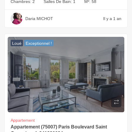
Chambres:
2
Salles De Bain:
1
M²:
58
Daria MICHOT
Il y a 1 an
Loué
Exceptionnel !
Appartement
Appartement (75007) Paris Boulevard Saint