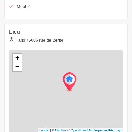
Meublé
Lieu
Paris 75006 rue de Bérite
+
−
Leaflet
| ©
Mapbox
©
OpenStreetMap
Improve this map