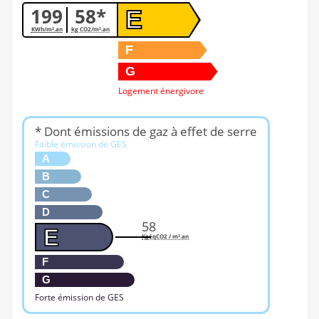
199
58*
E
KWh/m².an
kg CO2/m².an
F
G
Logement énergivore
* Dont émissions de gaz à effet de serre
Faible émission de GES
A
B
C
D
58
E
KgéqCO2 / m².an
F
G
Forte émission de GES