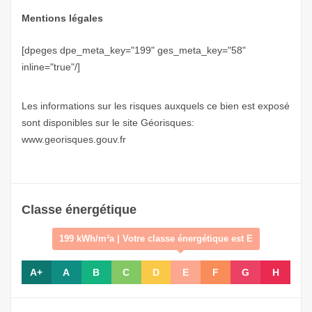
Mentions légales
[dpeges dpe_meta_key="199" ges_meta_key="58"
inline="true"/]
Les informations sur les risques auxquels ce bien est exposé
sont disponibles sur le site Géorisques:
www.georisques.gouv.fr
Classe énergétique
199 kWh/m²a | Votre classe énergétique est E
A+
A
B
C
D
E
F
G
H