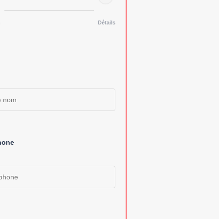
n
Détails
hone