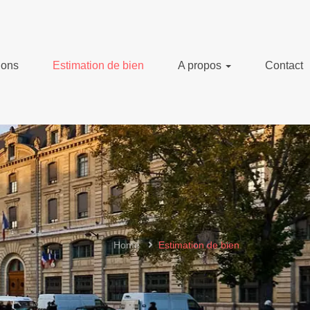
ions
Estimation de bien
A propos
Contact
Home
Estimation de bien