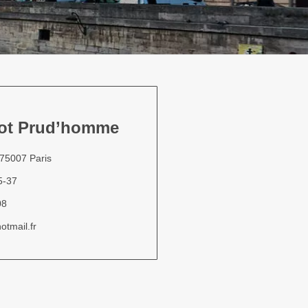
hot Prud’homme
 75007 Paris
5-37
08
tmail.fr