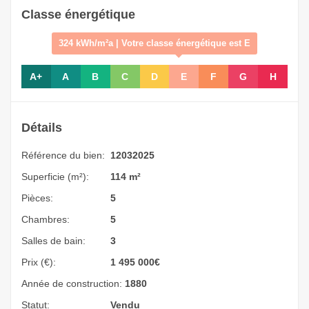
Classe énergétique
324 kWh/m²a | Votre classe énergétique est E
A+
A
B
C
D
E
F
G
H
Détails
Référence du bien:
12032025
Superficie (m²):
114 m²
Pièces:
5
Chambres:
5
Salles de bain:
3
Prix (€):
1 495 000
€
Année de construction:
1880
Statut:
Vendu