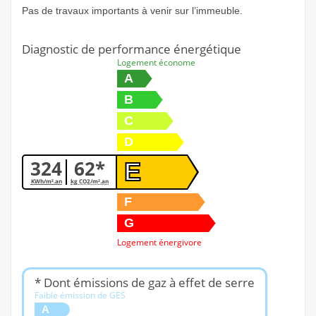
Pas de travaux importants à venir sur l’immeuble.
Diagnostic de performance énergétique
Logement économe
A
B
C
D
324
62*
E
KWh/m².an
kg CO2/m².an
F
G
Logement énergivore
* Dont émissions de gaz à effet de serre
Faible émission de GES
A