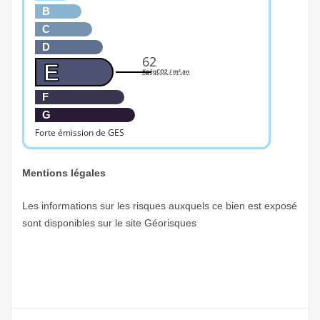
B
C
D
62
E
KgéqCO2 / m².an
F
G
Forte émission de GES
Mentions légales
Les informations sur les risques auxquels ce bien est exposé
sont disponibles sur le site
Géorisques