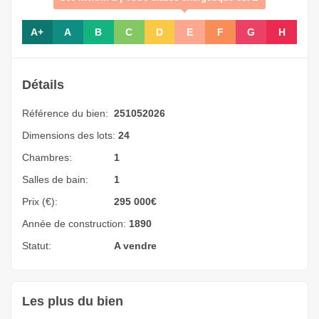
A+
A
B
C
D
E
F
G
H
Détails
Référence du bien:
251052026
Dimensions des lots:
24
Chambres:
1
Salles de bain:
1
Prix (€):
295 000
€
Année de construction:
1890
Statut:
A vendre
Les plus du bien