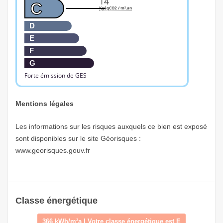
14
C
KgéqCO2 / m².an
D
E
F
G
Forte émission de GES
Mentions légales
Les informations sur les risques auxquels ce bien est exposé
sont disponibles sur le site Géorisques :
www.georisques.gouv.fr
Classe énergétique
366 kWh/m²a | Votre classe énergétique est E