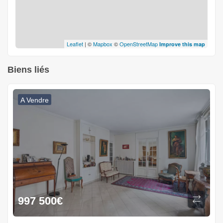
Leaflet
| ©
Mapbox
©
OpenStreetMap
Improve this map
Biens liés
A Vendre
997 500
€