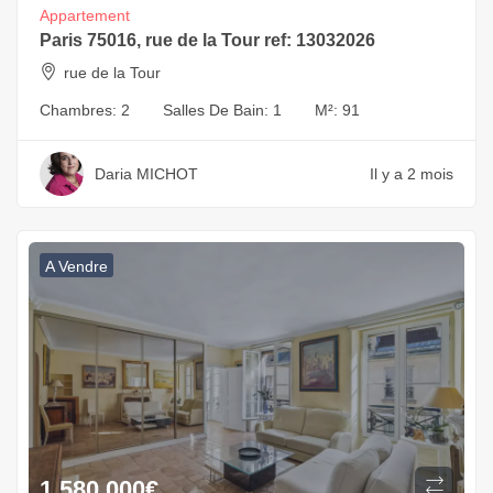
Appartement
Paris 75016, rue de la Tour ref: 13032026
rue de la Tour
Chambres:
2
Salles De Bain:
1
M²:
91
Daria MICHOT
Il y a 2 mois
A Vendre
1 580 000
€