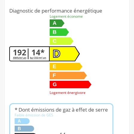
Diagnostic de performance énergétique
Logement économe
A
B
C
192
14*
D
KWh/m².an
kg CO2/m².an
E
F
G
Logement énergivore
* Dont émissions de gaz à effet de serre
Faible émission de GES
A
B