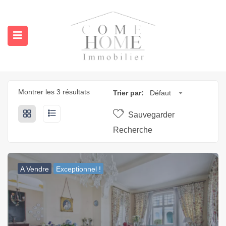
Montrer les 3 résultats
Trier par:
Défaut
Sauvegarder
Recherche
submenu (A propos)
A Vendre
Exceptionnel !