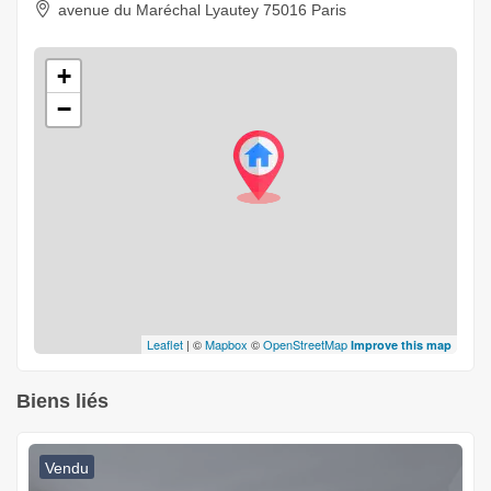
avenue du Maréchal Lyautey 75016 Paris
+
−
Leaflet
| ©
Mapbox
©
OpenStreetMap
Improve this map
Biens liés
Vendu