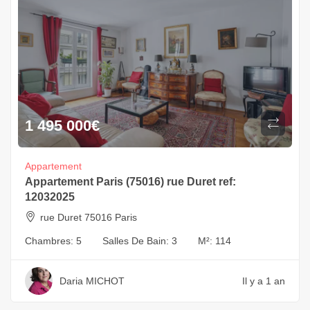
1 495 000
€
Appartement
Appartement Paris (75016) rue Duret ref:
12032025
rue Duret 75016 Paris
Chambres:
5
Salles De Bain:
3
M²:
114
Daria MICHOT
Il y a 1 an