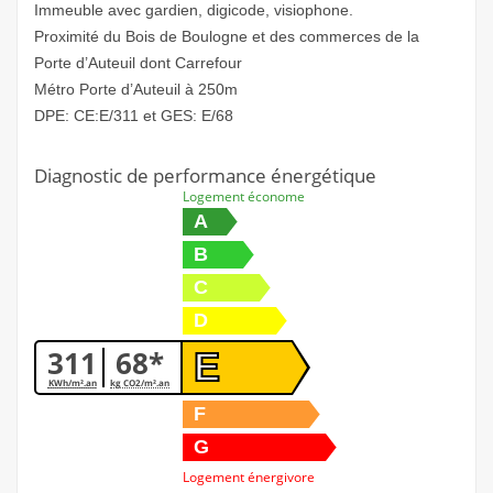
Immeuble avec gardien, digicode, visiophone.
Proximité du Bois de Boulogne et des commerces de la
Porte d’Auteuil dont Carrefour
Métro Porte d’Auteuil à 250m
DPE: CE:E/311 et GES: E/68
Diagnostic de performance énergétique
Logement économe
A
B
C
D
311
68*
E
KWh/m².an
kg CO2/m².an
F
G
Logement énergivore