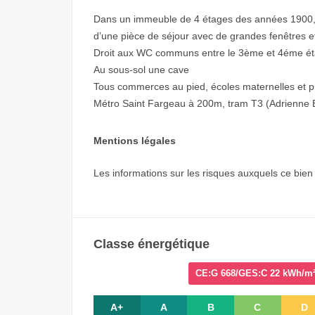
Dans un immeuble de 4 étages des années 1900, 
d’une pièce de séjour avec de grandes fenêtres e
Droit aux WC communs entre le 3ème et 4éme é
Au sous-sol une cave
Tous commerces au pied, écoles maternelles et pr
Métro Saint Fargeau à 200m, tram T3 (Adrienne 
Mentions légales
Les informations sur les risques auxquels ce bien
Classe énergétique
CE:G 668/GES:C 22 kWh/m²a 
A+
A
B
C
D