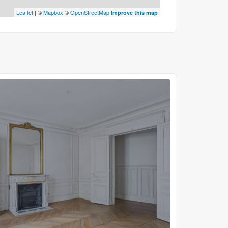
Leaflet
| ©
Mapbox
©
OpenStreetMap
Improve this map