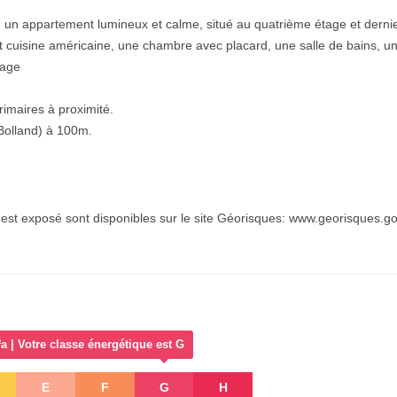
un appartement lumineux et calme, situé au quatrième étage et dern
t cuisine américaine, une chambre avec placard, une salle de bains, u
tage
imaires à proximité.
Bolland) à 100m.
 est exposé sont disponibles sur le site Géorisques:
www.georisques.go
| Votre classe énergétique est G
E
F
G
H