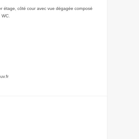
ier étage, côté cour avec vue dégagée composé
n WC.
uv.fr