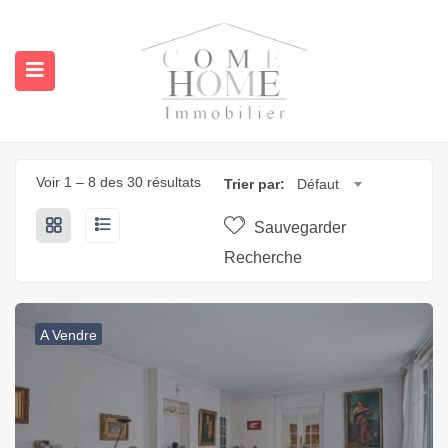
Voir
1
–
8
des 30 résultats
Trier par:
Défaut
Sauvegarder
Recherche
submenu (A propos)
A Vendre